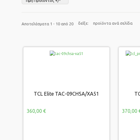
Τιμή Προϊόντος +/-
δείξε:
προϊόντα ανά σελίδα
Αποτελέσματα 1 - 10 από 20
TCL Elite TAC-09CHSA/XA51
TC
TCL Elite TAC-09CHSA/XA51
TCL 
360,00 €
370,00 
360,00 €
370,00