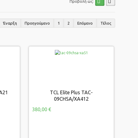
Προβολή ώς:
Έναρξη
Προηγούμενο
1
2
Επόμενο
Τέλος
YA21
TCL Elite Plus TAC-
1
TCL Elite Plus TAC-09CHSA/XA412
09CHSA/XA412
380,00 €
380,00 €