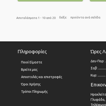
δείξε:
προϊόντα ανά σελίδα
Αποτελέσματα 1 - 10 από 20
Πληροφορίες
Ώρες Λ
Δευ-Παρ: ..
Ποιοί Είμαστε
Σαβ: ........
Βρείτε μας
Κυρ: ........
Αποστολές και επιστροφές
Επικοι
Όροι Χρήσης
Τρόποι Πληρωμής
Ηρακλείτο
Γλυφάδα,
Τηλέφωνο 