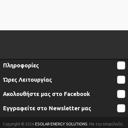
300 Lt
Ηλιακοί Θερμοσίφωνες INOX
80 Lt
120 Lt
160 Lt
200 Lt
Πληροφορίες
300 Lt
Ώρες Λειτουργίας
Μπόϊλερ Ηλιακού GLASS
Ακολουθήστε μας στο Facebook
100 Lt
120 Lt
Εγγραφείτε στο Newsletter μας
160 Lt
Copyright © 2026
ESOLAR ENERGY SOLUTIONS
. Με την επιφύλαξη
200 Lt