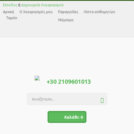
Αριμός
Αξία
Τύπος
Είσοδος
ή
Δημιουργία Λογαριασμού
Δόσεων
Καλαθιού
Κάρτας
Αρχική
Ο λογαριασμός μου
Παραγγελίες
Λίστα επιθυμητών
Ταμείο
1
από 0€ έως
Νόμισμα:
100€
2
από 101€ έως
200€
3
από 201€ έως
300€
4
από 301€ έως
350€
+30 2109601013
5
από 351€ έως
400€
6
από 401€ έως
450€
Καλάθι:
0
7
από 451€ έως
Κλείσιμο
500€